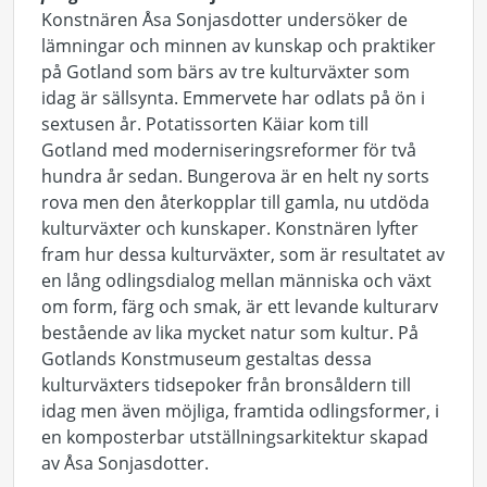
Konstnären Åsa Sonjasdotter undersöker de
lämningar och minnen av kunskap och praktiker
på Gotland som bärs av tre kulturväxter som
idag är sällsynta. Emmervete har odlats på ön i
sextusen år. Potatissorten Käiar kom till
Gotland med moderniseringsreformer för två
hundra år sedan. Bungerova är en helt ny sorts
rova men den återkopplar till gamla, nu utdöda
kulturväxter och kunskaper. Konstnären lyfter
fram hur dessa kulturväxter, som är resultatet av
en lång odlingsdialog mellan människa och växt
om form, färg och smak, är ett levande kulturarv
bestående av lika mycket natur som kultur. På
Gotlands Konstmuseum gestaltas dessa
kulturväxters tidsepoker från bronsåldern till
idag men även möjliga, framtida odlingsformer, i
en komposterbar utställningsarkitektur skapad
av Åsa Sonjasdotter.