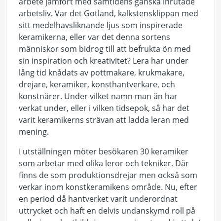
arbete jämfört med samtidens ganska inrutade
arbetsliv. Var det Gotland, kalkstensklippan med
sitt medelhavsliknande ljus som inspirerade
keramikerna, eller var det denna sortens
människor som bidrog till att befrukta ön med
sin inspiration och kreativitet? Lera har under
lång tid knådats av pottmakare, krukmakare,
drejare, keramiker, konsthantverkare, och
konstnärer. Under vilket namn man än har
verkat under, eller i vilken tidsepok, så har det
varit keramikerns strävan att ladda leran med
mening.
I utställningen möter besökaren 30 keramiker
som arbetar med olika leror och tekniker. Där
finns de som produktionsdrejar men också som
verkar inom konstkeramikens område. Nu, efter
en period då hantverket varit underordnat
uttrycket och haft en delvis undanskymd roll på