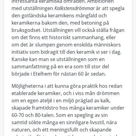
intressanta keramiska områden. Ambitionen
med utställningen
Kalkstensdrömmar
är att spegla
den gotländska keramikens mångfald och
keramikerna bakom den, med betoning på
bruksgodset. Utställningen vill också ställa frågan
om det finns ett historiskt sammanhang, eller
om det är slumpen genom enskilda människors
initiativ som bidragit till den keramik vi ser i dag.
Kanske kan man se utställningen som en
sammanfattning på en era som till stor del
började i Etelhem för nästan 60 år sedan.
Möjligheterna i att kunna göra praktik hos redan
etablerade keramiker, och i viss mån drömmen
om en egen ateljé i en miljö präglad av kalk,
skapade framtidstro hos många keramiker under
60-70 och 80-talen. Som en spegling av sin
samtid sökte många en sinnligare livsstil, nära
naturen, och ett meningsfullt och skapande