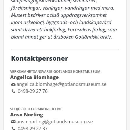
skolpedagogisk verksamhet, seminarier, 
föreläsningar, visningar, vandringar med mera. 
Museet bedriver också uppdragsverksamhet 
inom arkeologi, byggnads- och landskapsvård 
samt driver ett bokförlag, Fornsalens förlag, som 
bland annat ger ut årsboken Gotländskt arkiv.
Kontaktpersoner
VERKSAMHETSANSVARIG GOTLANDS KONSTMUSEUM
Angelica Blomhage
angelica.blomhage@gotlandsmuseum.se
0498-29 27 76
SLÖJD- OCH FORMKONSULENT
Anso Norling
anso.norling@gotlandsmuseum.se
0498-29 27 37