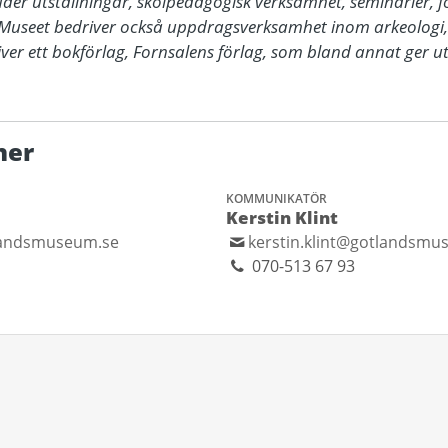
r utställningar, skolpedagogisk verksamhet, seminarier, för
useet bedriver också uppdragsverksamhet inom arkeologi,
er ett bokförlag, Fornsalens förlag, som bland annat ger u
ner
KOMMUNIKATÖR
Kerstin Klint
landsmuseum.se
kerstin.klint@gotlandsmu
070-513 67 93