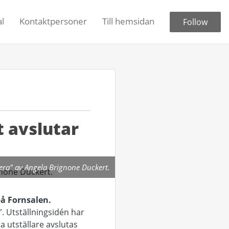
l
Kontaktpersoner
Till hemsidan
Follow
t avslutar
piera" av Angela Brignone Duckert.
på Fornsalen.
”. Utställningsidén har
ta utställare avslutas