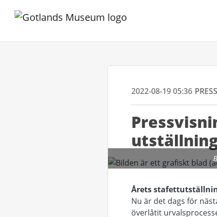
2022-08-19 05:36
PRES
Pressvisni
utställnin
B
Årets stafettutställn
Nu är det dags för nästa
överlåtit urvalsprocesse