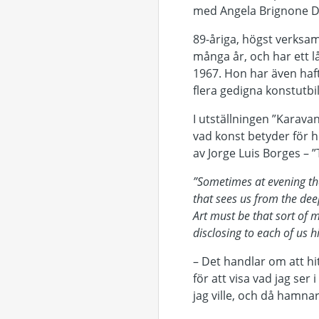
med Angela Brignone Duc
89-åriga, högst verksa
många år, och har ett l
1967. Hon har även haf
flera gedigna konstutbi
I utställningen ”Karava
vad konst betyder för h
av Jorge Luis Borges – ”
”Sometimes at evening the
that sees us from the dee
Art must be that sort of m
disclosing to each of us h
– Det handlar om att hi
för att visa vad jag ser 
jag ville, och då hamna