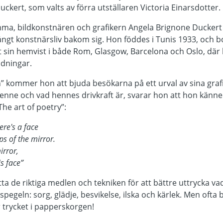
kert, som valts av förra utställaren Victoria Einarsdotter.
mma, bildkonstnären och grafikern Angela Brignone Duckert 
ångt konstnärsliv bakom sig. Hon föddes i Tunis 1933, och bo
t sin hemvist i både Rom, Glasgow, Barcelona och Oslo, där 
ldningar.
n” kommer hon att bjuda besökarna på ett urval av sina graf
enne och vad hennes drivkraft är, svarar hon att hon känner
The art of poetry”:
re's a face
ps of the mirror.
irror,
is face”
tta de riktiga medlen och tekniken för att bättre uttrycka va
i spegeln: sorg, glädje, besvikelse, ilska och kärlek. Men ofta
r trycket i papperskorgen!