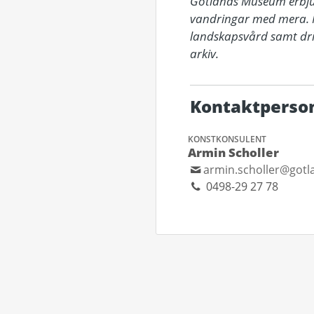
Gotlands Museum erbjude
vandringar med mera. M
landskapsvård samt driv
arkiv.
Kontaktperso
KONSTKONSULENT
Armin Scholler
armin.scholler@got
0498-29 27 78