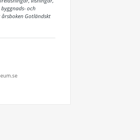
eläsningar, visningar, 
 byggnads- och 
t årsboken Gotländskt 
seum.se