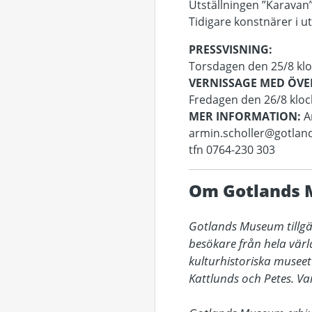
Utställningen ”Karavan”
Tidigare konstnärer i u
PRESSVISNING:
Torsdagen den 25/8 klo
VERNISSAGE
MED ÖVE
Fredagen den 26/8 kloc
MER INFORMATION:
A
armin.scholler@gotla
tfn 0764-230 303
Om Gotlands
Gotlands Museum tillgän
besökare från hela värl
kulturhistoriska musee
Kattlunds och Petes. Va