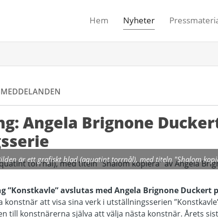
Hem
Nyheter
Pressmateria
SMEDDELANDEN
ng: Angela Brignone Ducker
gsserie
ilden är ett grafiskt blad (aquatint torrnål), med titeln "Shalom ko
ing ”Konstkavle” avslutas med Angela Brignone Duckert 
 konstnär att visa sina verk i utställningsserien ”Konstkavle
n till konstnärerna själva att välja nästa konstnär. Årets sis