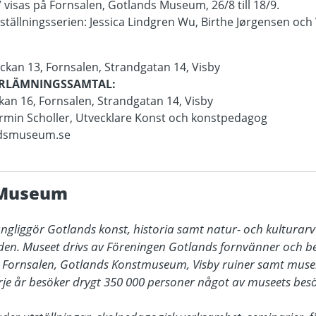
 visas på Fornsalen, Gotlands Museum, 26/8 till 18/9.
tställningsserien: Jessica Lindgren Wu, Birthe Jørgensen och 
ckan 13, Fornsalen, Strandgatan 14, Visby
RLÄMNINGSSAMTAL:
kan 16, Fornsalen, Strandgatan 14, Visby
rmin Scholler, Utvecklare Konst och konstpedagog
ndsmuseum.se
 Museum
gliggör Gotlands konst, historia samt natur- och kulturarv 
den. Museet drivs av Föreningen Gotlands fornvänner och bes
t Fornsalen, Gotlands Konstmuseum, Visby ruiner samt muse
rje år besöker drygt 350 000 personer något av museets besö