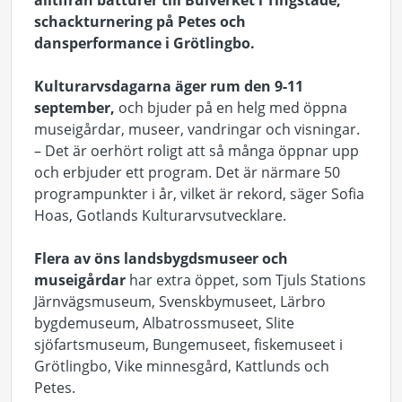
alltifrån båtturer till Bulverket i Tingstäde,
schackturnering på Petes och
dansperformance i Grötlingbo.
Kulturarvsdagarna äger rum den 9-11
september,
och bjuder på en helg med öppna
museigårdar, museer, vandringar och visningar.
– Det är oerhört roligt att så många öppnar upp
och erbjuder ett program. Det är närmare 50
programpunkter i år, vilket är rekord, säger Sofia
Hoas, Gotlands Kulturarvsutvecklare.
Flera av öns landsbygdsmuseer och
museigårdar
har extra öppet, som Tjuls Stations
Järnvägsmuseum, Svenskbymuseet, Lärbro
bygdemuseum, Albatrossmuseet, Slite
sjöfartsmuseum, Bungemuseet, fiskemuseet i
Grötlingbo, Vike minnesgård, Kattlunds och
Petes.