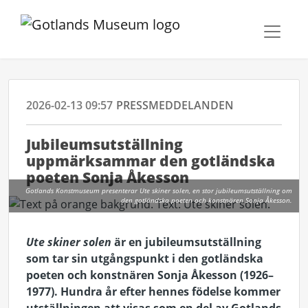
2026-02-13 09:57
PRESSMEDDELANDEN
Jubileumsutställning
uppmärksammar den gotländska
poeten Sonja Åkesson
Gotlands Konstmuseum presenterar Ute skiner solen, en stor jubileumsutställning om
den gotländska poeten och konstnären Sonja Åkesson.
Ute skiner solen
är en jubileumsutställning
som tar sin utgångspunkt i den gotländska
poeten och konstnären Sonja Åkesson (1926–
1977). Hundra år efter hennes födelse kommer