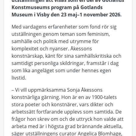
utställningen att visas som en del av Gotlands
Konstmuseums program på Gotlands
Museum i Visby den 23 maj–1 november 2026.
Med vardagens erfarenheter som fond rör sig
utställningen genom teman som feminism,
samhälle och politik med utrymme för
komplexitet och nyanser. Åkessons
konstnärskap, känt för sina samhällskritiska och
samtidigt personliga skildringar, framstår i dag
som lika angeläget som under hennes egen
livstid.
– Vi vill uppmärksamma Sonja Åkessons
konstnärliga gärning. Hon är en av 1900-talets
stora poeter och konstnärer, vars dikter och
arbetssätt fortfarande upplevs som samtida. De
frågor hon skrev om och de uttryck hon valde att
arbeta med är i högsta grad brännande aktuella,
säger utställningens curator Angelica Blomhage,