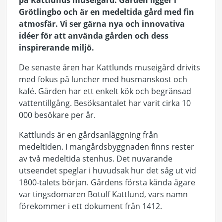
på Kattlunds museigård. Gården ligger i
Grötlingbo och är en medeltida gård med fin
atmosfär. Vi ser gärna nya och innovativa
idéer för att använda gården och dess
inspirerande miljö.
De senaste åren har Kattlunds museigård drivits
med fokus på luncher med husmanskost och
kafé. Gården har ett enkelt kök och begränsad
vattentillgång. Besöksantalet har varit cirka 10
000 besökare per år.
Kattlunds är en gårdsanläggning från
medeltiden. I mangårdsbyggnaden finns rester
av två medeltida stenhus. Det nuvarande
utseendet speglar i huvudsak hur det såg ut vid
1800-talets början. Gårdens första kända ägare
var tingsdomaren Botulf Kattlund, vars namn
förekommer i ett dokument från 1412.