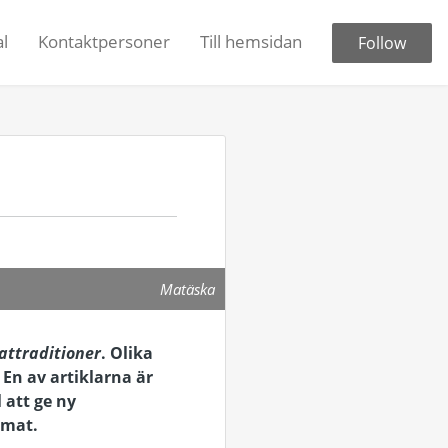
l
Kontaktpersoner
Till hemsidan
Follow
Matäska
ttraditioner
. Olika
 En av artiklarna är
 att ge ny
 mat.