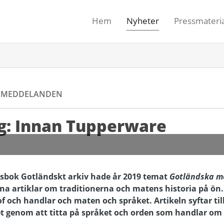
Hem
Nyheter
Pressmateria
SMEDDELANDEN
g: Innan Tupperware
bok Gotländskt arkiv hade år 2019 temat
Gotländska ma
sina artiklar om traditionerna och matens historia på ön.
f och handlar och maten och språket. Artikeln syftar till
 genom att titta på språket och orden som handlar om