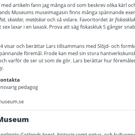
et med artikeln fann jag många ord som beskrev olika kärl o
Gotlands Museums museimagasin finns många spännande exe
fat, skaidar, matäskar
och så vidare. Favoritordet är
fiskasklu
 sex laxar i en laxask. Prova att säg fiskaskluk 5 gånger sna
14 visar och berättar Lars tillsammans med Slöjd- och form
pännande föremål. Frode kan med sin stora hantverkskuns
och varför de ser ut som de gör. Lars berättar hur föremåle
y.
kontakta
ansvarig pedagog
smuseum.se
 Museum
gliggör Gotlands konst, historia samt natur- och kulturarv 