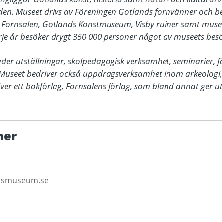
den. Museet drivs av Föreningen Gotlands fornvänner och bes
t Fornsalen, Gotlands Konstmuseum, Visby ruiner samt muse
rje år besöker drygt 350 000 personer något av museets besö
r utställningar, skolpedagogisk verksamhet, seminarier, för
useet bedriver också uppdragsverksamhet inom arkeologi,
er ett bokförlag, Fornsalens förlag, som bland annat ger u
ner
ndsmuseum.se