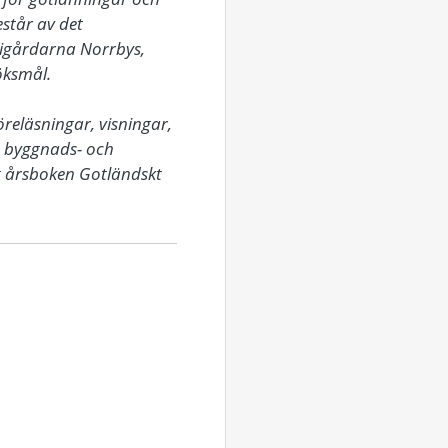
tår av det 
igårdarna Norrbys, 
ksmål.

eläsningar, visningar, 
 byggnads- och 
t årsboken Gotländskt 