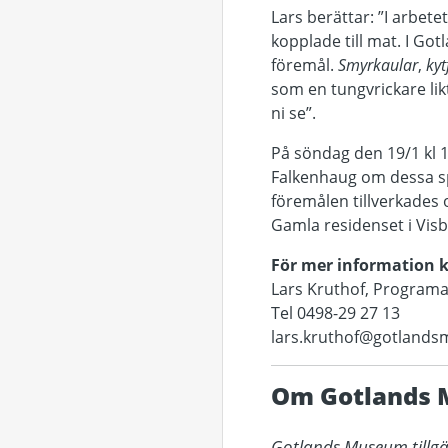
Lars berättar: ”I arbet
kopplade till mat. I 
föremål.
Smyrkaular
,
kyt
som en tungvrickare likt
ni se”.
På söndag den 19/1 kl 
Falkenhaug om dessa s
föremålen tillverkades 
Gamla residenset i Visb
För mer information 
Lars Kruthof, Program
Tel 0498-29 27 13
lars.kruthof@gotland
Om Gotlands
Gotlands Museum tillgän