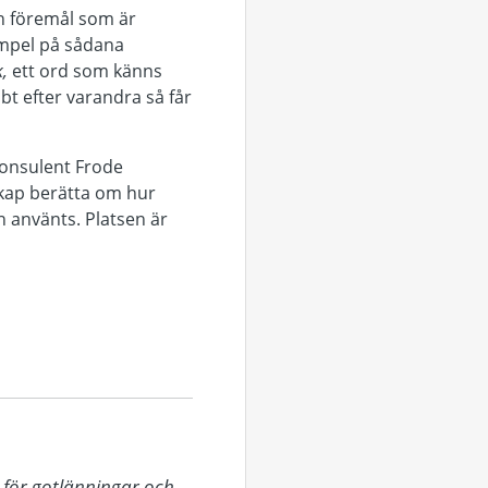
ch föremål som är
mpel på sådana
k,
ett ord som känns
bbt efter varandra så får
konsulent Frode
kap berätta om hur
n använts. Platsen är
för gotlänningar och 