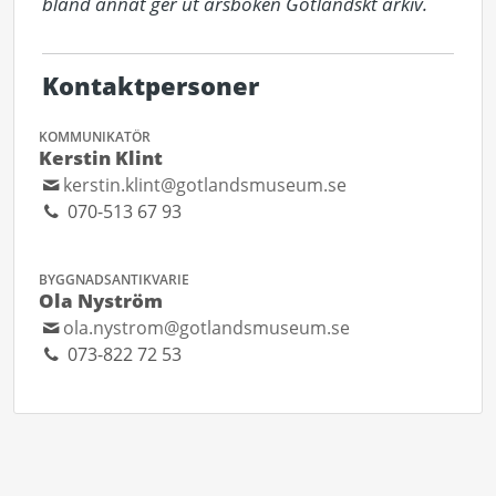
bland annat ger ut årsboken Gotländskt arkiv.
Kontaktpersoner
KOMMUNIKATÖR
Kerstin Klint
kerstin.klint@gotlandsmuseum.se
070-513 67 93
BYGGNADSANTIKVARIE
Ola Nyström
ola.nystrom@gotlandsmuseum.se
073-822 72 53