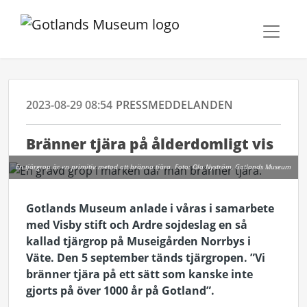
2023-08-29 08:54
PRESSMEDDELANDEN
Bränner tjära på ålderdomligt vis
En tjärgrop är en primitiv metod att bränna tjära. Foto: Ola Nyström, Gotlands Museum
Gotlands Museum anlade i våras i samarbete
med Visby stift och Ardre sojdeslag en så
kallad tjärgrop på Museigården Norrbys i
Väte. Den 5 september tänds tjärgropen. ”Vi
bränner tjära på ett sätt som kanske inte
gjorts på över 1000 år på Gotland”.