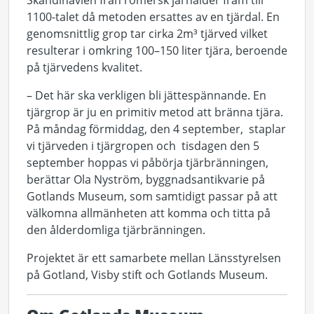
Skandinavien från romersk järnålder fram till
1100-talet då metoden ersattes av en tjärdal. En
genomsnittlig grop tar cirka 2m³ tjärved vilket
resulterar i omkring 100–150 liter tjära, beroende
på tjärvedens kvalitet.
– Det här ska verkligen bli jättespännande. En
tjärgrop är ju en primitiv metod att bränna tjära.
På måndag förmiddag, den 4 september, staplar
vi tjärveden i tjärgropen och tisdagen den 5
september hoppas vi påbörja tjärbränningen,
berättar Ola Nyström, byggnadsantikvarie på
Gotlands Museum, som samtidigt passar på att
välkomna allmänheten att komma och titta på
den ålderdomliga tjärbränningen.
Projektet är ett samarbete mellan Länsstyrelsen
på Gotland, Visby stift och Gotlands Museum.