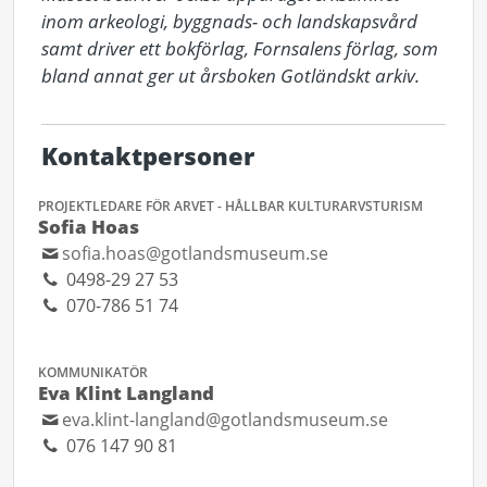
inom arkeologi, byggnads- och landskapsvård 
samt driver ett bokförlag, Fornsalens förlag, som 
bland annat ger ut årsboken Gotländskt arkiv.
Kontaktpersoner
PROJEKTLEDARE FÖR ARVET - HÅLLBAR KULTURARVSTURISM
Sofia Hoas
sofia.hoas@gotlandsmuseum.se
0498-29 27 53
070-786 51 74
KOMMUNIKATÖR
Eva Klint Langland
eva.klint-langland@gotlandsmuseum.se
076 147 90 81