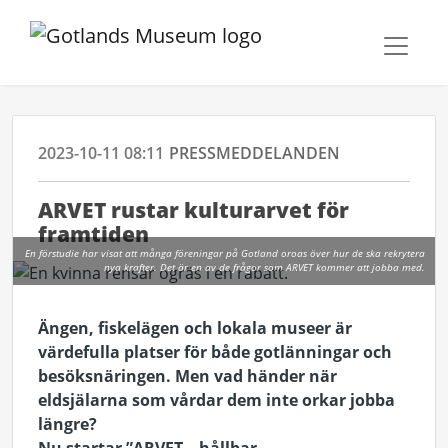
2023-10-11 08:11
PRESSMEDDELANDEN
ARVET rustar kulturarvet för
framtiden
En förstudie har visat att många föreningar på Gotland oroas över hur de ska rekrytera
nya krafter. Det är en av de frågor som ARVET kommer att jobba med.
Ängen, fiskelägen och lokala museer är
värdefulla platser för både gotlänningar och
besöksnäringen. Men vad händer när
eldsjälarna som vårdar dem inte orkar jobba
längre?