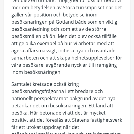
Det blev en utmärkt möjlighet för oss att berätta
mer om betydelsen av Stora turismpriset när det
gäller vår position och betydelse inom
besöksnäringen på Gotland både som en viktig
besöksanledning och som ett av de större
besöksmålen på ön. Men det blev också tillfälle
att ge olika exempel på hur vi arbetar med att
agera affärsmässigt, initiera nya och oväntade
samarbeten och att skapa helhetsupplevelser för
våra besökare; avgörande nycklar till framgång
inom besöksnäringen.
Samtalet kretsade också kring
besöksnäringsfrågorna i ett bredare och
nationellt perspektiv mot bakgrund av det nya
betänkandet om besöksnäringen: Ett land att
besöka. Här betonade vi att det är mycket
positivt att det föreslås att Statens fastighetsverk
får ett utökat uppdrag när det